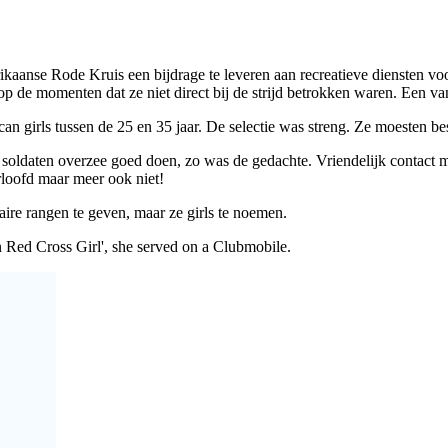
anse Rode Kruis een bijdrage te leveren aan recreatieve diensten voor 
op de momenten dat ze niet direct bij de strijd betrokken waren. Een v
can girls
tussen de 25 en 35 jaar. De selectie was streng. Ze moesten b
soldaten overzee goed doen, zo was de gedachte. Vriendelijk contact 
oofd maar meer ook niet!
aire rangen te geven, maar ze girls te noemen.
 Red Cross Girl', she served on a Clubmobile.